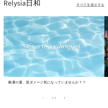
Relysia日和
すべてを表示する
酷暑の夏、肌ダメージ気になっていませんか？？
の
1
/
3