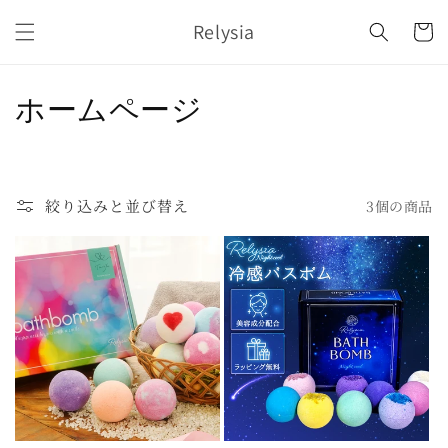
コンテ
カ
ンツに
Relysia
ー
進む
ト
コ
ホームページ
レ
ク
絞り込みと並び替え
3個の商品
シ
ョ
ン
: