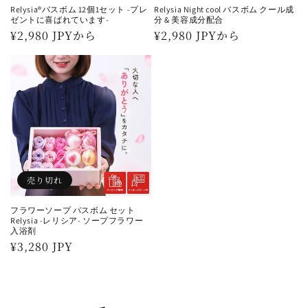
Relysia®バスボム 12個1セット -プレ
Relysia Night cool バスボム クール成
ゼントに喜ばれています-
分 & 美容成分配合
通
¥2,980 JPYから
通
¥2,980 JPYから
常
常
価
価
格
格
売り切れ
フラワーソープ バスボム セット
Relysia -レリシア- ソープフラワー
入浴剤
通
¥3,280 JPY
常
価
格