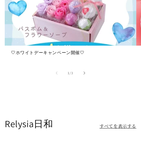
🤍ホワイトデーキャンペーン開催🤍
の
1
/
3
Relysia日和
すべてを表示する