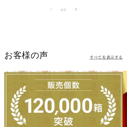
の
1
/
3
お客様の声
すべてを表示する