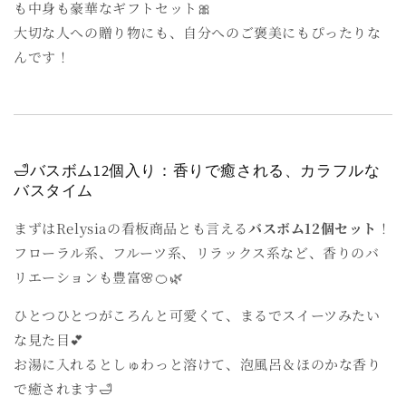
も中身も豪華なギフトセット🎀
大切な人への贈り物にも、自分へのご褒美にもぴったりな
んです！
🛁バスボム12個入り：香りで癒される、カラフルな
バスタイム
まずはRelysiaの看板商品とも言える
バスボム12個セット
！
フローラル系、フルーツ系、リラックス系など、香りのバ
リエーションも豊富🌸🍊🌿
ひとつひとつがころんと可愛くて、まるでスイーツみたい
な見た目💕
お湯に入れるとしゅわっと溶けて、泡風呂＆ほのかな香り
で癒されます🛁