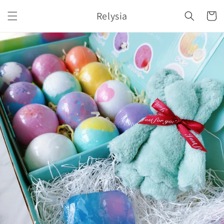
コンテ
カ
ンツに
Relysia
ー
進む
ト