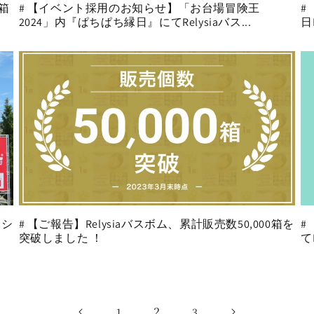
0箱
# 【イベント採用のお知らせ】「お台場冒険王
#
2024」内『ぱちぱち縁日』にてRelysiaバス...
日
ナシ
# 【ご報告】Relysiaバスボム、累計販売数50,000箱を
#
突破しました ！
て
2
1
3